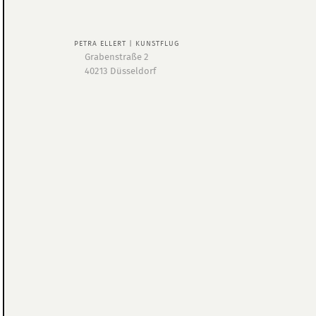
PETRA ELLERT | KUNSTFLUG
Grabenstraße 2
40213 Düsseldorf